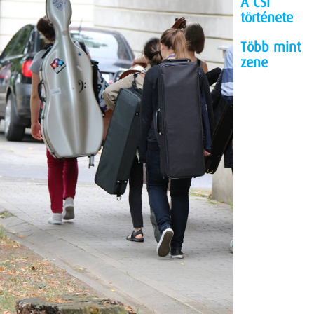
A
CSI
t
örténete
Több mint
zene