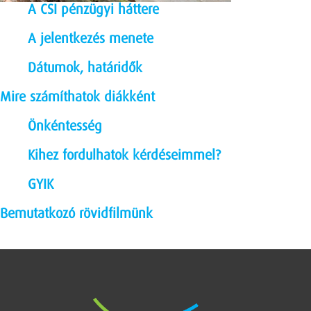
A CSI
pénzügyi háttere
A jelentkezés menete
Dátumok, határidők
Mire számíthatok diákként
Önkéntesség
Kihez fordulhatok kérdéseimmel?
GYIK
Bemutatkozó rövidfilmünk