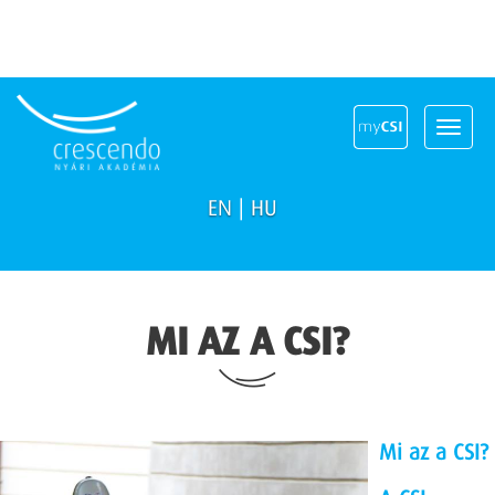
Toggle
navigat
EN
|
HU
MI AZ A CSI?
Mi az a
CSI?