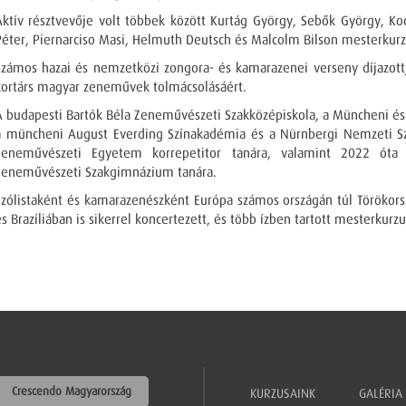
Aktív résztvevője volt többek között Kurtág György, Sebők György, Kocs
Péter, Piernarciso Masi, Helmuth Deutsch és Malcolm Bilson mesterkur
Számos hazai és nemzetközi zongora- és kamarazenei verseny díjazottj
kortárs magyar zeneművek tolmácsolásáért.
A budapesti Bartók Béla Zeneművészeti Szakközépiskola, a Müncheni és
a müncheni August Everding Színakadémia és a Nürnbergi Nemzeti Szí
Zeneművészeti Egyetem korrepetitor tanára, valamint 2022 óta
Zeneművészeti Szakgimnázium tanára.
Szólistaként és kamarazenészként Európa számos országán túl Törökor
és Brazíliában is sikerrel koncertezett, és több ízben tartott mesterkurz
Crescendo Magyarország
KURZUSAINK
GALÉRIA