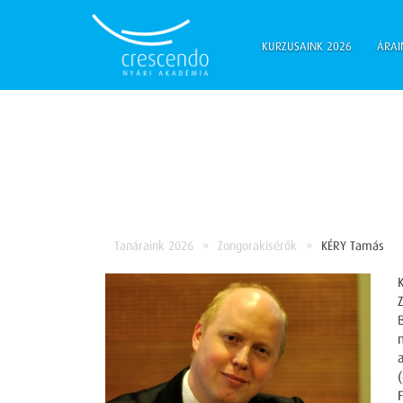
KURZUSAINK 2026
ÁRAI
Tanáraink 2026
Zongorakísérők
KÉRY Tamás