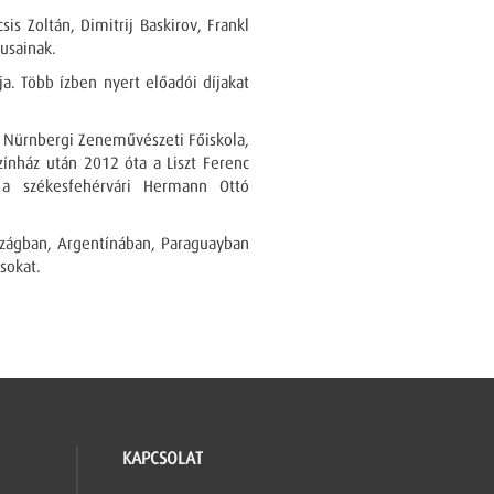
is Zoltán, Dimitrij Baskirov, Frankl
zusainak.
a. Több ízben nyert előadói díjakat
 Nürnbergi Zeneművészeti Főiskola,
nház után 2012 óta a Liszt Ferenc
 a székesfehérvári Hermann Ottó
szágban, Argentínában, Paraguayban
usokat.
KAPCSOLAT