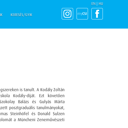
EN
|
HU
NK
KERESÉS/GYIK
szereken is tanult. A Kodály Zoltán
skola Kodály-díját. Ezt követően
zokolay Balázs és Gulyás Márta
ett posztgraduális tanulmányokat,
omas Steinhöfel és Donald Sulzen
rdiplomát a Müncheni Zeneművészeti