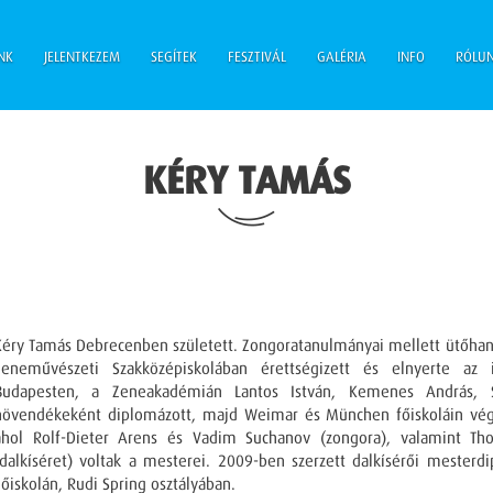
NK
JELENTKEZEM
SEGÍTEK
FESZTIVÁL
GALÉRIA
INFO
RÓLU
KÉRY TAMÁS
Kéry Tamás Debrecenben született. Zongoratanulmányai mellett ütőhang
Zeneművészeti Szakközépiskolában érettségizett és elnyerte az i
Budapesten, a Zeneakadémián Lantos István, Kemenes András, S
növendékeként diplomázott, majd Weimar és München főiskoláin végz
ahol Rolf-Dieter Arens és Vadim Suchanov (zongora), valamint Th
(dalkíséret) voltak a mesterei. 2009-ben szerzett dalkísérői meste
Főiskolán, Rudi Spring osztályában.